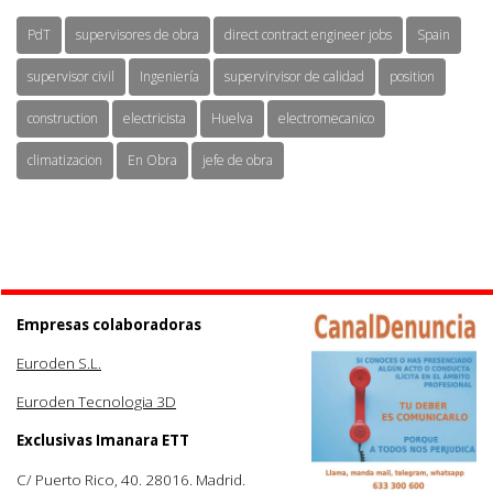
PdT
supervisores de obra
direct contract engineer jobs
Spain
supervisor civil
Ingeniería
supervirvisor de calidad
position
construction
electricista
Huelva
electromecanico
climatizacion
En Obra
jefe de obra
Empresas colaboradoras
Euroden S.L.
Euroden Tecnologia 3D
Exclusivas Imanara ETT
C/ Puerto Rico, 40. 28016. Madrid.